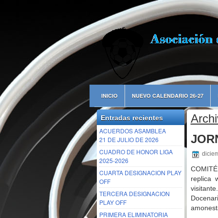
INICIO
NUEVO CALENDARIO 26-27
Archi
Entradas recientes
ACUERDOS ASAMBLEA
JORN
21 DE JULIO DE 2026
CUADRO DE HONOR LIGA
dicie
2025-2026
COMITÉ 
CUARTA DESIGNACION PLAY
replica 
OFF
visitan
TERCERA DESIGNACION
Docenar
PLAY OFF
amonesta
PRIMERA ELIMINATORIA