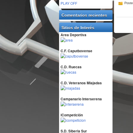
PLAY OFF
Poste
Comentarios recientes
Sitios de Interés
Area Deportiva
C.F. Caputbovense
C.D. Ruecas
C.D. Veteranos Miajadas
Campanario Interserena
iCompetición
S.D. Siberia Sur