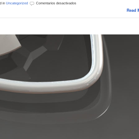
en
d in
Uncategorized
Comentarios desactivados
JORNADA
Read 
11
A
–
JORNADA
12
B