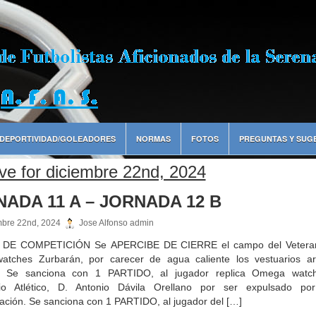
DEPORTIVIDAD/GOLEADORES
NORMAS
FOTOS
PREGUNTAS Y SUG
ve for diciembre 22nd, 2024
ADA 11 A – JORNADA 12 B
mbre 22nd, 2024
Jose Alfonso admin
DE COMPETICIÓN Se APERCIBE DE CIERRE el campo del Veteran
watches Zurbarán, por carecer de agua caliente los vestuarios arb
te. Se sanciona con 1 PARTIDO, al jugador replica Omega watc
io Atlético, D. Antonio Dávila Orellano por ser expulsado po
ción. Se sanciona con 1 PARTIDO, al jugador del […]