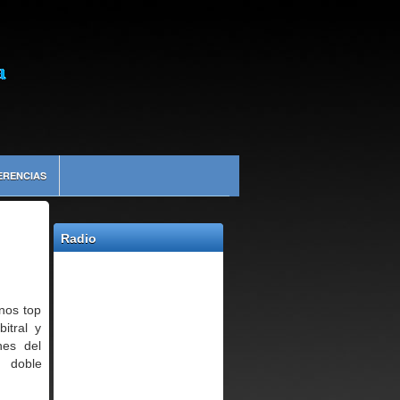
ERENCIAS
Radio
os top
itral y
hes del
r doble