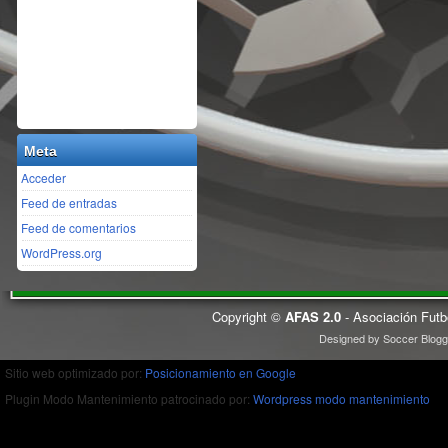
Meta
Acceder
Feed de entradas
Feed de comentarios
WordPress.org
Copyright ©
AFAS 2.0
- Asociación Futb
Designed by
Soccer Blogg
Sitio web optimizado por:
Posicionamiento en Google
Plugin Modo Mantenimiento patrocinado por:
Wordpress modo mantenimiento