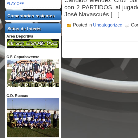
Cándido Méndez Cruz por 
PLAY OFF
con 2 PARTIDOS, al jugado
José Navascués […]
Comentarios recientes
Posted in
Uncategorized
Com
Sitios de Interés
Area Deportiva
C.F. Caputbovense
C.D. Ruecas