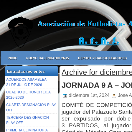
INICIO
NUEVO CALENDARIO 26-27
DEPORTIVIDAD/GOLEADORES
Archive for diciembr
Entradas recientes
ACUERDOS ASAMBLEA
JORNADA 9 A – J
21 DE JULIO DE 2026
CUADRO DE HONOR LIGA
diciembre 1st, 2024
Jose A
2025-2026
CUARTA DESIGNACION PLAY
COMITÉ DE COMPETICIÓN 
OFF
jugador del Palazuelo Sant
TERCERA DESIGNACION
ser expulsado por dobl
PLAY OFF
3 PARTIDOS, al jugador
PRIMERA ELIMINATORIA