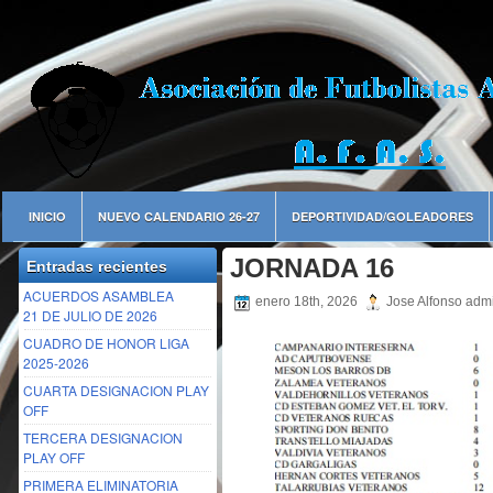
INICIO
NUEVO CALENDARIO 26-27
DEPORTIVIDAD/GOLEADORES
JORNADA 16
Entradas recientes
ACUERDOS ASAMBLEA
enero 18th, 2026
Jose Alfonso adm
21 DE JULIO DE 2026
CUADRO DE HONOR LIGA
2025-2026
CUARTA DESIGNACION PLAY
OFF
TERCERA DESIGNACION
PLAY OFF
PRIMERA ELIMINATORIA