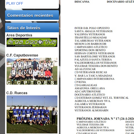
PLAY OFF
Comentarios recientes
Sitios de Interés
Area Deportiva
C.F. Caputbovense
C.D. Ruecas