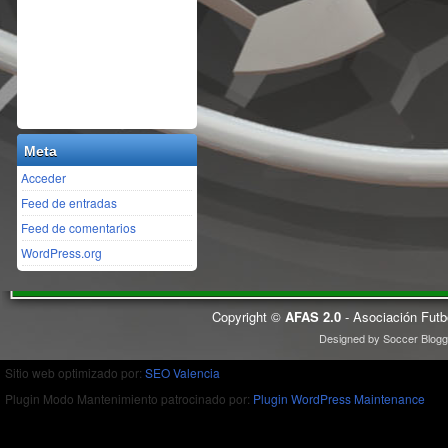
Meta
Acceder
Feed de entradas
Feed de comentarios
WordPress.org
Copyright ©
AFAS 2.0
- Asociación Futb
Designed by
Soccer Blogg
Sitio web optimizado por:
SEO Valencia
Plugin Modo Mantenimiento patrocinado por:
Plugin WordPress Maintenance