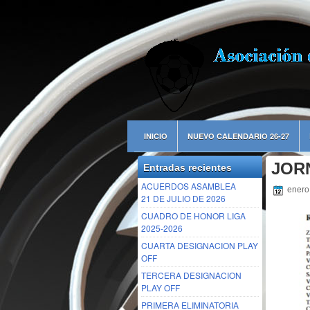
INICIO
NUEVO CALENDARIO 26-27
JOR
Entradas recientes
ACUERDOS ASAMBLEA
enero
21 DE JULIO DE 2026
CUADRO DE HONOR LIGA
2025-2026
CUARTA DESIGNACION PLAY
OFF
TERCERA DESIGNACION
PLAY OFF
PRIMERA ELIMINATORIA