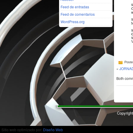
Feed de entradas
Feed de comentarios
WordPress.org
Poste
«
JORNAD
Both comme
Copyrigh
Sitio web optimizado por:
Diseño Web