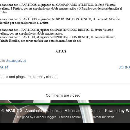
d in
Uncategorized
A 14
JORNA
nts and pings are currently closed.
Comments are closed.
t ©
AFAS 2.0
- Asociación Futbolistas Aficionados la Serena - Powered by
W
Designed by
Soccer Blogger
-
French Football Daily
,
Football Kit News