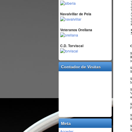
Navalvillar de Pela
Veteranos Orellana
C.D. Torviscal
Contador de Visitas
Meta
Acceder