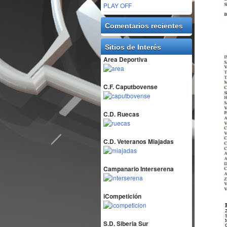
PLAY OFF
Comentarios recientes
Sitios de Interés
Area Deportiva
C.F. Caputbovense
C.D. Ruecas
C.D. Veteranos Miajadas
Campanario Interserena
iCompetición
S.D. Siberia Sur