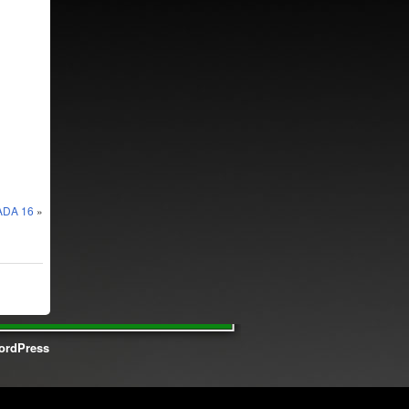
DA 16
»
ordPress