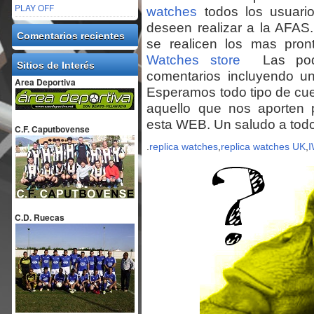
PLAY OFF
watches
todos los usuario
deseen realizar a la AFAS
Comentarios recientes
se realicen los mas pron
Watches store
Las podrá
Sitios de Interés
comentarios incluyendo u
Area Deportiva
Esperamos todo tipo de cu
aquello que nos aporten p
esta WEB. Un saludo a tod
C.F. Caputbovense
.
replica watches
,
replica watches UK
,
I
C.D. Ruecas