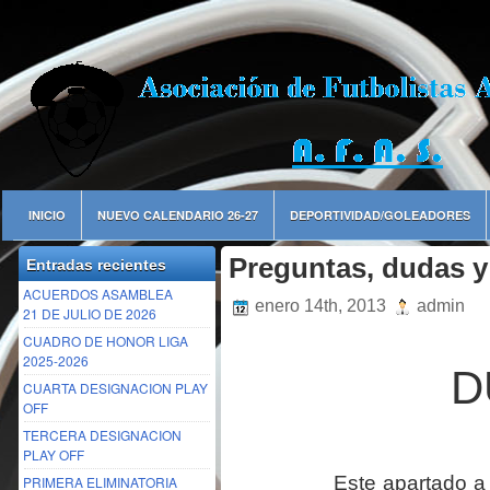
INICIO
NUEVO CALENDARIO 26-27
DEPORTIVIDAD/GOLEADORES
Preguntas, dudas y
Entradas recientes
ACUERDOS ASAMBLEA
enero 14th, 2013
admin
21 DE JULIO DE 2026
CUADRO DE HONOR LIGA
2025-2026
D
CUARTA DESIGNACION PLAY
OFF
TERCERA DESIGNACION
PLAY OFF
Este apartado a sido
PRIMERA ELIMINATORIA