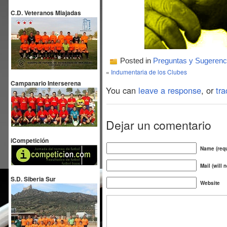
C.D. Veteranos Miajadas
Posted in
Preguntas y Sugerenc
«
Indumentaria de los Clubes
Campanario Interserena
You can
leave a response
, or
tr
Dejar un comentario
iCompetición
Name (requ
Mail (will 
S.D. Siberia Sur
Website