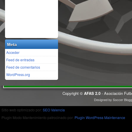
Meta
Acceder
Feed de entradas
Feed de comentarios
WordPress.org
Copyright ©
AFAS 2.0
- Asociación Futb
Designed by
Soccer Blogg
Sitio web optimizado por:
SEO Valencia
Plugin Modo Mantenimiento patrocinado por:
Plugin WordPress Maintenance