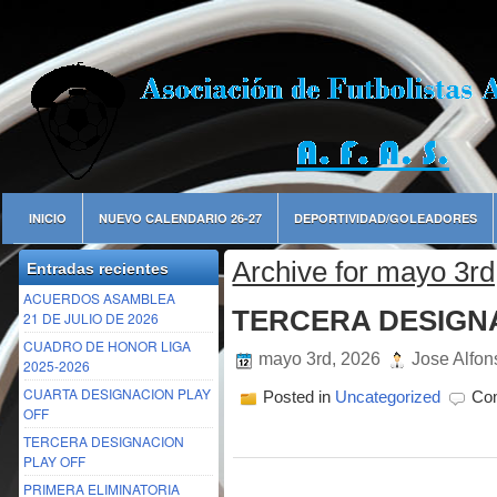
INICIO
NUEVO CALENDARIO 26-27
DEPORTIVIDAD/GOLEADORES
Archive for mayo 3rd
Entradas recientes
ACUERDOS ASAMBLEA
TERCERA DESIGN
21 DE JULIO DE 2026
CUADRO DE HONOR LIGA
mayo 3rd, 2026
Jose Alfon
2025-2026
CUARTA DESIGNACION PLAY
Posted in
Uncategorized
Com
OFF
TERCERA DESIGNACION
PLAY OFF
PRIMERA ELIMINATORIA