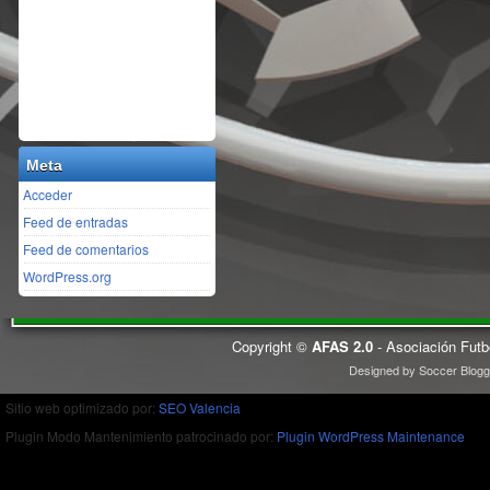
Meta
Acceder
Feed de entradas
Feed de comentarios
WordPress.org
Copyright ©
AFAS 2.0
- Asociación Futb
Designed by
Soccer Blogg
Sitio web optimizado por:
SEO Valencia
Plugin Modo Mantenimiento patrocinado por:
Plugin WordPress Maintenance