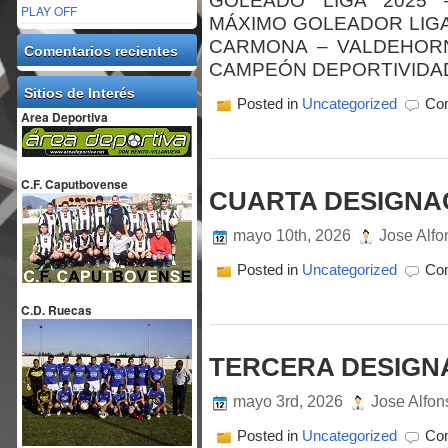
GOLEADO LIGA 2025 –
PLAY OFF
MÁXIMO GOLEADOR LIGA 
CARMONA – VALDEHORN
Comentarios recientes
CAMPEÓN DEPORTIVIDAD
Sitios de Interés
Posted in
Uncategorized
Com
Area Deportiva
C.F. Caputbovense
CUARTA DESIGNA
mayo 10th, 2026
Jose Alfo
Posted in
Uncategorized
Com
C.D. Ruecas
TERCERA DESIGN
mayo 3rd, 2026
Jose Alfon
Posted in
Uncategorized
Com