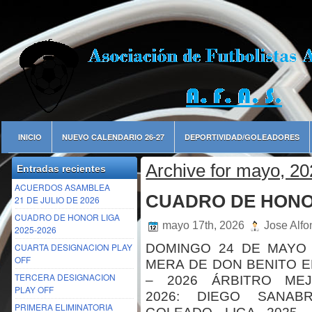
INICIO
NUEVO CALENDARIO 26-27
DEPORTIVIDAD/GOLEADORES
Archive for mayo, 2
Entradas recientes
ACUERDOS ASAMBLEA
CUADRO DE HONOR
21 DE JULIO DE 2026
CUADRO DE HONOR LIGA
mayo 17th, 2026
Jose Alfo
2025-2026
CUARTA DESIGNACION PLAY
DOMINGO 24 DE MAYO 
OFF
MERA DE DON BENITO E
TERCERA DESIGNACION
– 2026 ÁRBITRO ME
PLAY OFF
2026: DIEGO SANAB
PRIMERA ELIMINATORIA