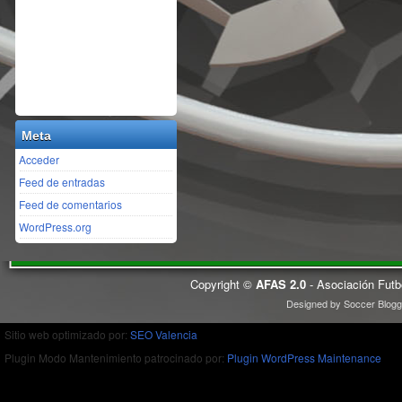
Meta
Acceder
Feed de entradas
Feed de comentarios
WordPress.org
Copyright ©
AFAS 2.0
- Asociación Futb
Designed by
Soccer Blogg
Sitio web optimizado por:
SEO Valencia
Plugin Modo Mantenimiento patrocinado por:
Plugin WordPress Maintenance