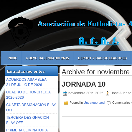
INICIO
NUEVO CALENDARIO 26-27
DEPORTIVIDAD/GOLEADORES
Archive for noviembre
Entradas recientes
ACUERDOS ASAMBLEA
JORNADA 10
21 DE JULIO DE 2026
CUADRO DE HONOR LIGA
noviembre 30th, 2025
Jose Alfonso
2025-2026
Posted in
Uncategorized
Comentarios 
CUARTA DESIGNACION PLAY
OFF
TERCERA DESIGNACION
PLAY OFF
PRIMERA ELIMINATORIA