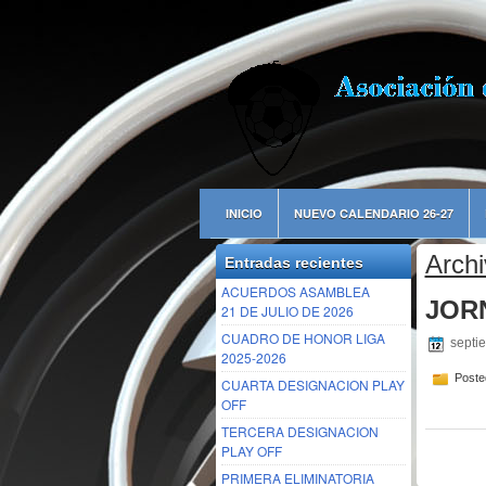
INICIO
NUEVO CALENDARIO 26-27
Archi
Entradas recientes
ACUERDOS ASAMBLEA
JORN
21 DE JULIO DE 2026
CUADRO DE HONOR LIGA
septi
2025-2026
Poste
CUARTA DESIGNACION PLAY
OFF
TERCERA DESIGNACION
PLAY OFF
PRIMERA ELIMINATORIA