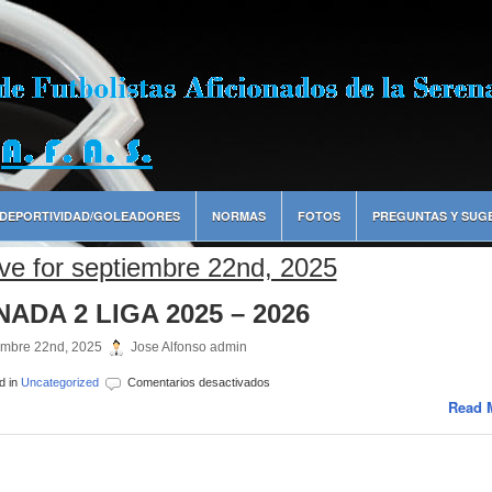
DEPORTIVIDAD/GOLEADORES
NORMAS
FOTOS
PREGUNTAS Y SUG
ve for septiembre 22nd, 2025
ADA 2 LIGA 2025 – 2026
embre 22nd, 2025
Jose Alfonso admin
en
d in
Uncategorized
Comentarios desactivados
JORNADA
Read 
2
LIGA
2025
–
2026