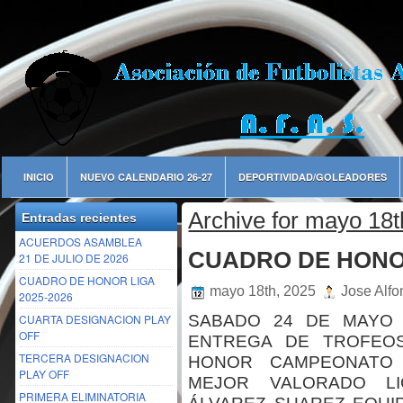
INICIO
NUEVO CALENDARIO 26-27
DEPORTIVIDAD/GOLEADORES
Archive for mayo 18t
Entradas recientes
ACUERDOS ASAMBLEA
CUADRO DE HONOR
21 DE JULIO DE 2026
CUADRO DE HONOR LIGA
mayo 18th, 2025
Jose Alfo
2025-2026
CUARTA DESIGNACION PLAY
SABADO 24 DE MAYO 
OFF
ENTREGA DE TROFEOS
TERCERA DESIGNACION
HONOR CAMPEONATO D
PLAY OFF
MEJOR VALORADO LIG
PRIMERA ELIMINATORIA