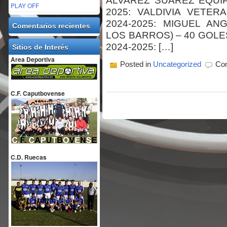
ÁLVAREZ SUAREZ EQUI
PLAY OFF
2025: VALDIVIA VETE
2024-2025: MIGUEL A
Comentarios recientes
LOS BARROS) – 40 GOL
2024-2025: […]
Sitios de Interés
Area Deportiva
Posted in
Uncategorized
Com
C.F. Caputbovense
C.D. Ruecas