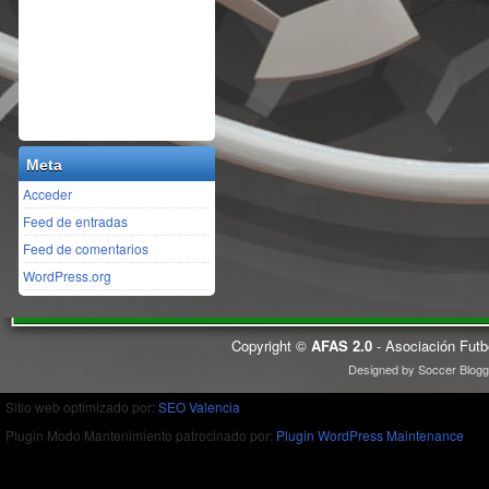
Meta
Acceder
Feed de entradas
Feed de comentarios
WordPress.org
Copyright ©
AFAS 2.0
- Asociación Futb
Designed by
Soccer Blogg
Sitio web optimizado por:
SEO Valencia
Plugin Modo Mantenimiento patrocinado por:
Plugin WordPress Maintenance