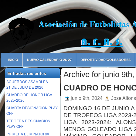
INICIO
NUEVO CALENDARIO 26-27
DEPORTIVIDAD/GOLEADORES
Archive for junio 9th
Entradas recientes
ACUERDOS ASAMBLEA
CUADRO DE HONOR
21 DE JULIO DE 2026
CUADRO DE HONOR LIGA
junio 9th, 2024
Jose Alfon
2025-2026
CUARTA DESIGNACION PLAY
DOMINGO 16 DE JUNIO A 
OFF
DE TROFEOS LIGA 2023
TERCERA DESIGNACION
LIGA 2023-2024: ALO
PLAY OFF
MENOS GOLEADO LIGA 2
PRIMERA ELIMINATORIA