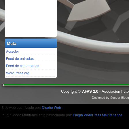
Meta
Acceder
Feed de entradas
Feed de comentarios
WordPress.org
Copyright ©
AFAS 2.0
- Asociación Futb
Designed by
Soccer Blogg
Sitio web optimizado por:
Diseño Web
Plugin Modo Mantenimiento patrocinado por:
Plugin WordPress Maintenance