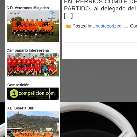
ENTRERRIOS COMITÉ DE 
C.D. Veteranos Miajadas
PARTIDO, al delegado de
[…]
Posted in
Uncategorized
Com
Campanario Interserena
iCompetición
S.D. Siberia Sur