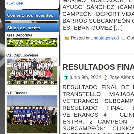
MÁXIMO GOLEADOR LIG
PLAY OFF
AYUSO SÁNCHEZ (CAMP
CAMPEÓN DEPORTIVIDA
Comentarios recientes
BARROS SUBCAMPEÓN CO
ESTEBAN GOMEZ […]
Sitios de Interés
Area Deportiva
Posted in
Uncategorized
Com
C.F. Caputbovense
RESULTADOS FINA
junio 9th, 2024
Jose Alfon
RESULTADO FINAL DE 
C.D. Ruecas
TRANSTELLO MIAJAD
VETERANOS SUBCAMP
RESULTADO FINAL 
VETERANOS 4 – CLIN
ENTRR. 2 CAMPEÓN: 
SUBCAMPEÓN: CLINI