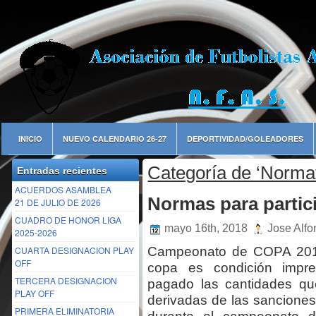
INICIO
NUEVO CALENDARIO 26-27
DEPORTIVIDAD/GOLEADORES
Categoría de ‘Norma
Entradas recientes
ACUERDOS ASAMBLEA
Normas para partic
21 DE JULIO DE 2026
CUADRO DE HONOR LIGA
mayo 16th, 2018
Jose Alfo
2025-2026
CUARTA DESIGNACION PLAY
Campeonato de COPA 2017-
OFF
copa es condición impre
TERCERA DESIGNACION
pagado las cantidades qu
PLAY OFF
derivadas de las sanciones 
PRIMERA ELIMINATORIA