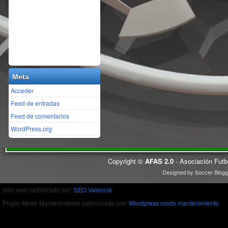
Meta
Acceder
Feed de entradas
Feed de comentarios
WordPress.org
Copyright ©
AFAS 2.0
- Asociación Futb
Designed by
Soccer Blogg
Sitio web optimizado por:
SEO Valencia
Plugin Modo Mantenimiento patrocinado por:
Wordpress modo mantenimiento