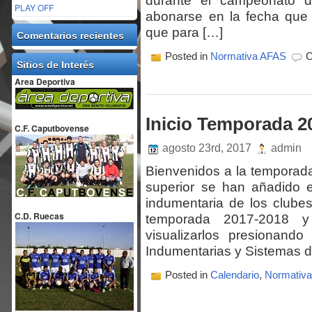
durante el campeonato d
PLAY OFF
abonarse en la fecha que 
que para […]
Comentarios recientes
Posted in
Normativa AFAS
C
Sitios de Interés
Area Deportiva
Inicio Temporada 2
C.F. Caputbovense
agosto 23rd, 2017
admin
Bienvenidos a la temporad
superior se han añadido 
indumentaria de los clube
C.D. Ruecas
temporada 2017-2018 
visualizarlos presionand
Indumentarias y Sistemas d
Posted in
Calendario
,
Normativ