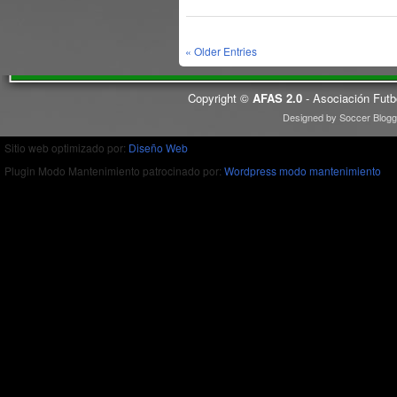
« Older Entries
Copyright ©
AFAS 2.0
- Asociación Futb
Designed by
Soccer Blogg
Sitio web optimizado por:
Diseño Web
Plugin Modo Mantenimiento patrocinado por:
Wordpress modo mantenimiento