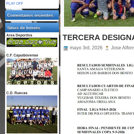
PLAY OFF
Comentarios recientes
Sitios de Interés
Area Deportiva
TERCERA DESIGN
mayo 3rd, 2026
Jose Alfo
C.F. Caputbovense
C.D. Ruecas