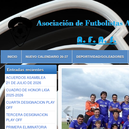
INICIO
NUEVO CALENDARIO 26-27
DEPORTIVIDAD/GOLEADORES
Entradas recientes
ACUERDOS ASAMBLEA
21 DE JULIO DE 2026
CUADRO DE HONOR LIGA
2025-2026
CUARTA DESIGNACION PLAY
OFF
TERCERA DESIGNACION
PLAY OFF
PRIMERA ELIMINATORIA