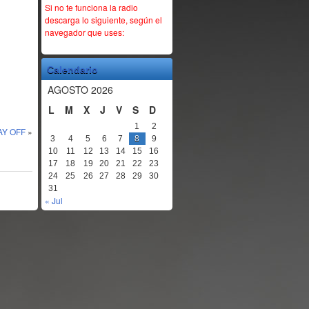
Si no te funciona la radio
descarga lo siguiente, según el
navegador que uses:
Calendario
AGOSTO 2026
L
M
X
J
V
S
D
1
2
AY OFF
»
3
4
5
6
7
8
9
10
11
12
13
14
15
16
17
18
19
20
21
22
23
24
25
26
27
28
29
30
31
« Jul