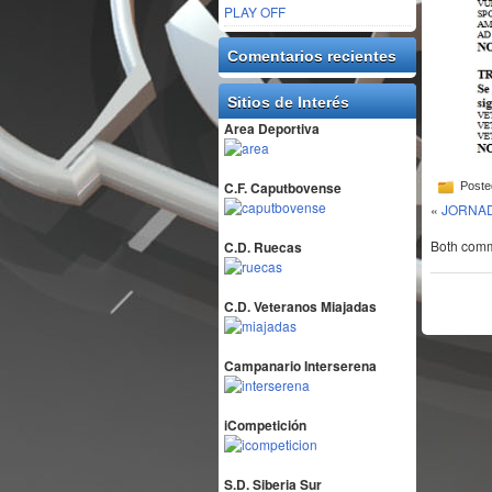
PLAY OFF
Comentarios recientes
Sitios de Interés
Area Deportiva
C.F. Caputbovense
Poste
«
JORNAD
Both comme
C.D. Ruecas
C.D. Veteranos Miajadas
Campanario Interserena
iCompetición
S.D. Siberia Sur