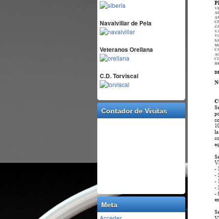
Navalvillar de Pela
Veteranos Orellana
C.D. Torviscal
Contador de Visitas
Meta
Acceder