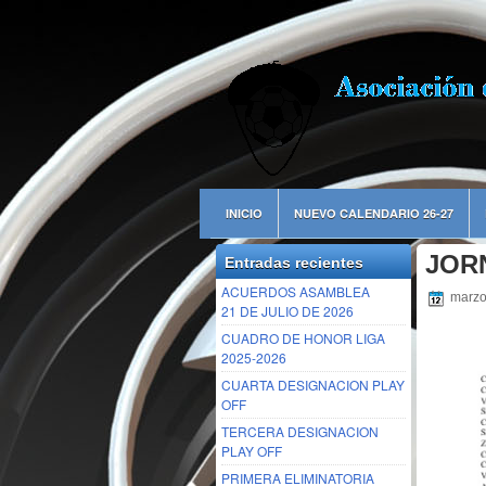
INICIO
NUEVO CALENDARIO 26-27
JOR
Entradas recientes
ACUERDOS ASAMBLEA
marzo
21 DE JULIO DE 2026
CUADRO DE HONOR LIGA
2025-2026
CUARTA DESIGNACION PLAY
OFF
TERCERA DESIGNACION
PLAY OFF
PRIMERA ELIMINATORIA