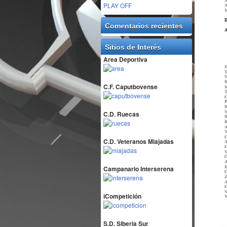
PLAY OFF
Comentarios recientes
Sitios de Interés
Area Deportiva
C.F. Caputbovense
C.D. Ruecas
C.D. Veteranos Miajadas
Campanario Interserena
iCompetición
S.D. Siberia Sur