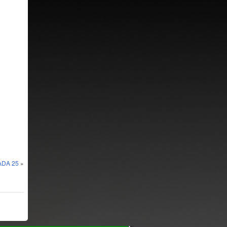
DA 25
»