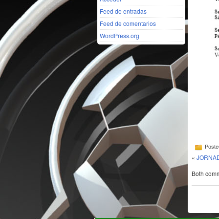
Feed de entradas
Feed de comentarios
WordPress.org
Poste
«
JORNAD
Both comme