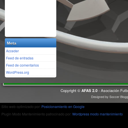
Meta
Acceder
Feed de entradas
Feed de comentarios
WordPress.org
Copyright ©
AFAS 2.0
- Asociación Futb
Designed by
Soccer Blogg
Sitio web optimizado por:
Posicionamiento en Google
Plugin Modo Mantenimiento patrocinado por:
Wordpress modo mantenimiento