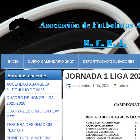
INICIO
NUEVO CALENDARIO 26-27
DEPORTIVIDAD/GOLEADORES
JORNADA 1 LIGA 202
Entradas recientes
ACUERDOS ASAMBLEA
septiembre 14th, 2025
admin
21 DE JULIO DE 2026
CUADRO DE HONOR LIGA
2025-2026
CUARTA DESIGNACION PLAY
OFF
TERCERA DESIGNACION
PLAY OFF
PRIMERA ELIMINATORIA