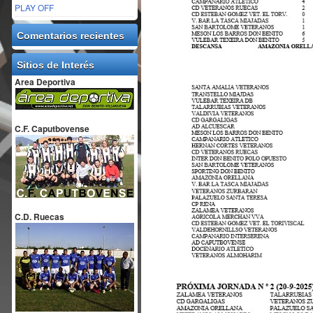
PLAY OFF
Comentarios recientes
Sitios de Interés
Area Deportiva
C.F. Caputbovense
C.D. Ruecas