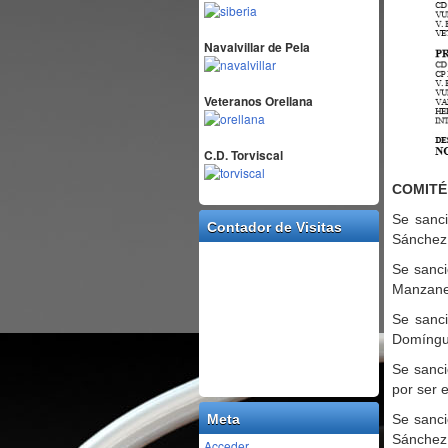
Navalvillar de Pela
Veteranos Orellana
C.D. Torviscal
COMITÉ
Se sanc
Contador de Visitas
Sánchez 
Se sanci
Manzaned
Se sanc
Domíngue
Se sanci
por ser e
Se sanci
Meta
Sánchez 
Acceder