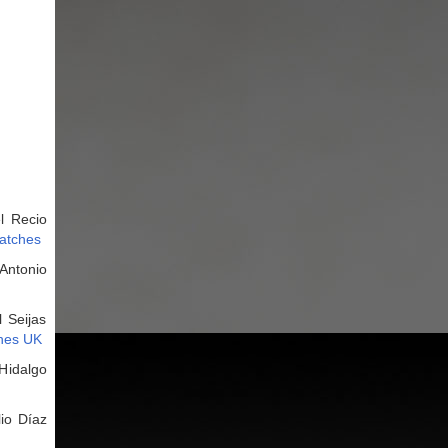
l Recio
watches
Antonio
 Seijas
ches UK
Hidalgo
io Díaz