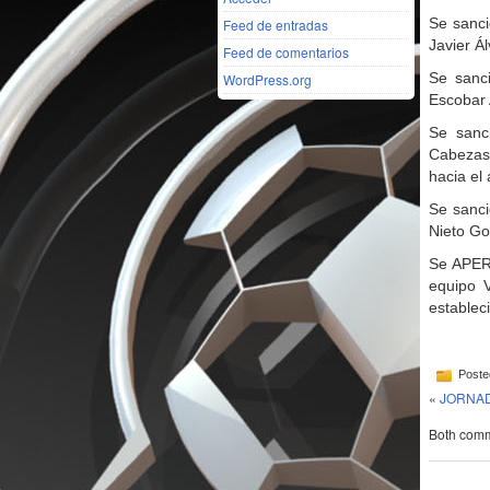
Se sanci
Feed de entradas
Javier Á
Feed de comentarios
Se sanci
WordPress.org
Escobar 
Se sanc
Cabezas,
hacia el 
Se sanci
Nieto Go
Se APER
equipo V
establec
Poste
«
JORNAD
Both comme