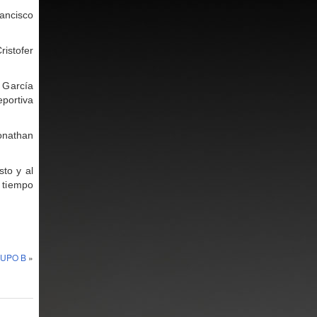
ancisco
istofer
 García
eportiva
onathan
to y al
 tiempo
UPO B
»