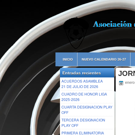
INICIO
NUEVO CALENDARIO 26-27
JORN
Entradas recientes
ACUERDOS ASAMBLEA
enero
21 DE JULIO DE 2026
CUADRO DE HONOR LIGA
2025-2026
CUARTA DESIGNACION PLAY
OFF
TERCERA DESIGNACION
PLAY OFF
PRIMERA ELIMINATORIA