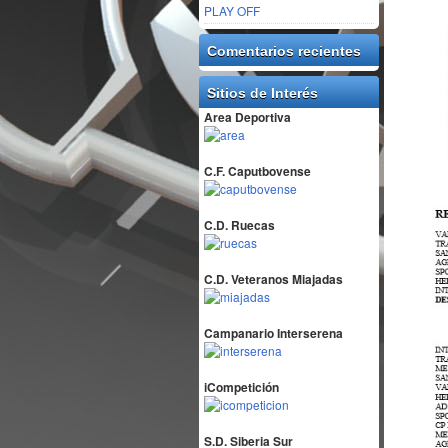
PLAY OFF
Comentarios recientes
Sitios de Interés
Area Deportiva
C.F. Caputbovense
C.D. Ruecas
C.D. Veteranos Miajadas
Campanario Interserena
iCompetición
S.D. Siberia Sur