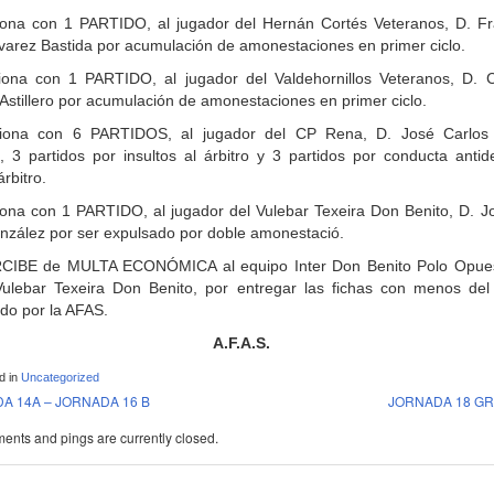
ona con 1 PARTIDO, al jugador del Hernán Cortés Veteranos, D. Fr
lvarez Bastida por acumulación de amonestaciones en primer ciclo.
ona con 1 PARTIDO, al jugador del Valdehornillos Veteranos, D. Cr
Astillero por acumulación de amonestaciones en primer ciclo.
iona con 6 PARTIDOS, al jugador del CP Rena, D. José Carlos
 3 partidos por insultos al árbitro y 3 partidos por conducta antid
árbitro.
ona con 1 PARTIDO, al jugador del Vulebar Texeira Don Benito, D. J
nzález por ser expulsado por doble amonestació.
CIBE de MULTA ECONÓMICA al equipo Inter Don Benito Polo Opues
ulebar Texeira Don Benito, por entregar las fichas con menos del
ido por la AFAS.
A.F.A.S.
d in
Uncategorized
A 14A – JORNADA 16 B
JORNADA 18 GR
nts and pings are currently closed.