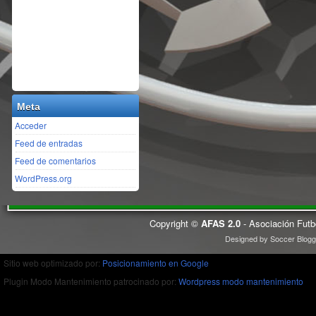
Meta
Acceder
Feed de entradas
Feed de comentarios
WordPress.org
Copyright ©
AFAS 2.0
- Asociación Futb
Designed by
Soccer Blogg
Sitio web optimizado por:
Posicionamiento en Google
Plugin Modo Mantenimiento patrocinado por:
Wordpress modo mantenimiento