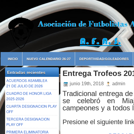
INICIO
NUEVO CALENDARIO 26-27
DEPORTIVIDAD/GOLEADORES
Entrega Trofeos 20
Entradas recientes
ACUERDOS ASAMBLEA
junio 19th, 2018
admin
21 DE JULIO DE 2026
Tradicional entrega de
CUADRO DE HONOR LIGA
2025-2026
se celebró en Mia
CUARTA DESIGNACION PLAY
campeones y a todos 
OFF
TERCERA DESIGNACION
Presione el siguiente li
PLAY OFF
PRIMERA ELIMINATORIA