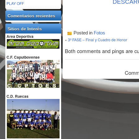
DESCAR
PLAY OFF
Comentarios recientes
Sitios de Interés
Posted in
Fotos
Area Deportiva
«
3ª FASE – Final y Cuadro de Honor
Both comments and pings are cur
C.F. Caputbovense
Comme
C.D. Ruecas