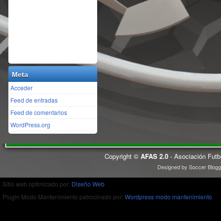
Meta
Acceder
Feed de entradas
Feed de comentarios
WordPress.org
Copyright ©
AFAS 2.0
- Asociación Futb
Designed by
Soccer Blogg
Sitio web optimizado por:
Diseño Web
Plugin Modo Mantenimiento patrocinado por:
Wordpress modo mantenimiento