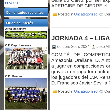
Gallardo Calvo, por ser e
PLAY OFF
APERCIBE DE CIERRE el c
Comentarios recientes
Posted in
Uncategorized
Com
Sitios de Interés
Area Deportiva
JORNADA 4 – LIGA 
C.F. Caputbovense
octubre 20th, 2024
Jose Al
COMITÉ DE COMPETICIÓ
Amazonia Orellana, D. Ant
a jugar en competiciones o
grave a un jugador contra
C.D. Ruecas
los jugadores del C.P. Ren
D. Francisco Javier Sevilla
Posted in
Uncategorized
Com