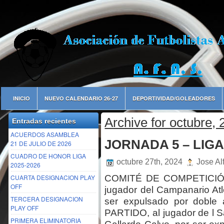
INICIO
NUEVO CALENDARIO 26-27
DEPORTIVIDAD/GOLEADORES
Archive for octubre,
Entradas recientes
ACUERDOS ASAMBLEA
JORNADA 5 – LIGA 
21 DE JULIO DE 2026
CUADRO DE HONOR LIGA
octubre 27th, 2024
Jose Al
2025-2026
CUARTA DESIGNACION PLAY
COMITÉ DE COMPETICIÓN 
OFF
jugador del Campanario Atl
TERCERA DESIGNACION
ser expulsado por doble
PLAY OFF
PARTIDO, al jugador de l 
PRIMERA ELIMINATORIA